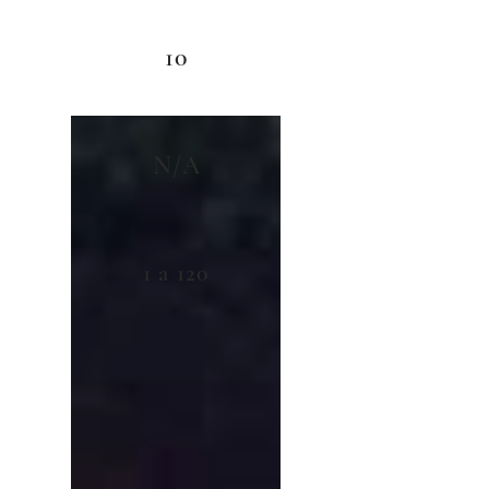
10
N/A
1 a 120