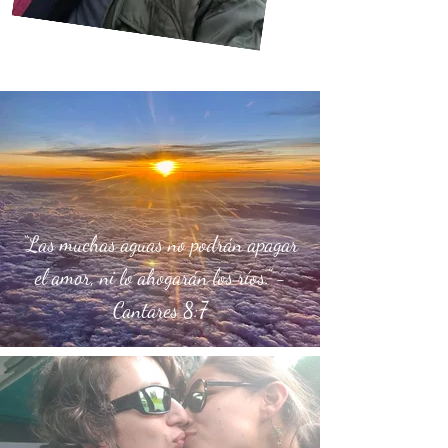
“Las muchas aguas no podrán apagar
el amor, ni lo ahogarán los ríos.” -
Cantares 8:7