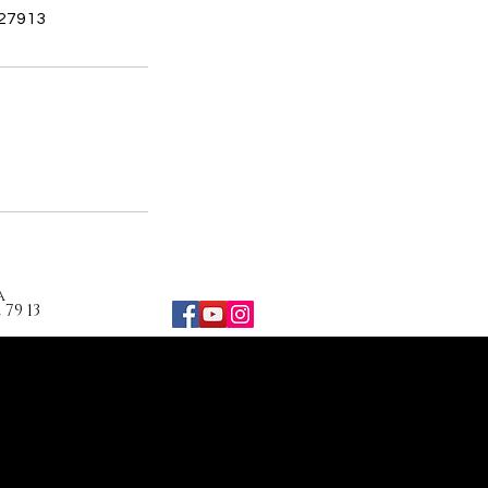
527913
a
79 13