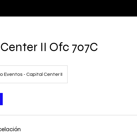
O
EXPERIENCIAS
LUGARES
PLANES
Agenda tu ci
 Center II Ofc 707C
 Eventos - Capital Center II
celación