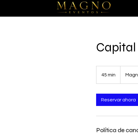
INICI
Capital
45 min
4
Magno
5
m
Reservar ahora
i
n
Política de can