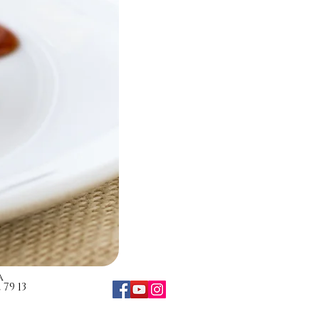
a
79 13