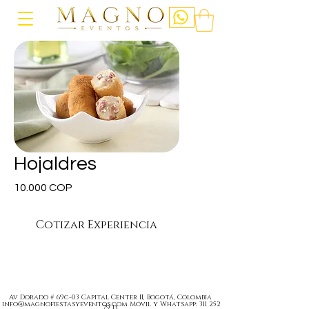
Hojaldres
Precio
10.000 COP
Cotizar Experiencia
Av Dorado # 69c-03 Capital Center II, Bogotá, Colombia
info@magnofiestasyeventos.com
Móvil y Whatsapp:
311 252
79 13