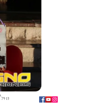
a
79 13