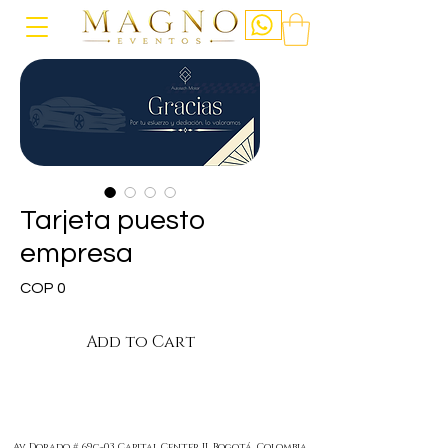
Tarjeta puesto
empresa
Price
COP 0
Add to Cart
Av Dorado # 69c-03 Capital Center II, Bogotá, Colombia