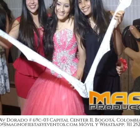
Av Dorado # 69c-03 Capital Center II, Bogotá, Colombi
o@magnofiestasyeventos.com
Móvil y Whatsapp: 311 252 