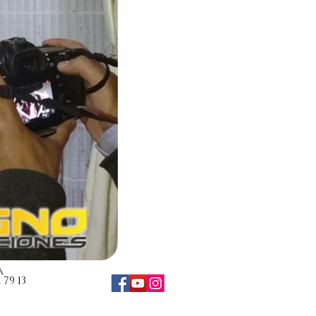
a
79 13