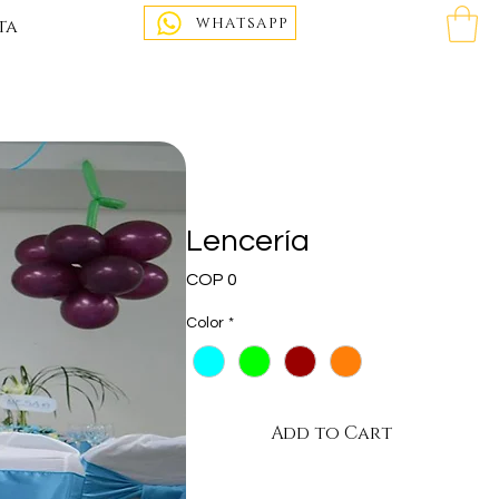
WHATSAPP
ta
Lencería
Price
COP 0
Color
*
Add to Cart