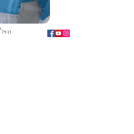
a
79 13