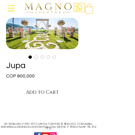
Jupa
Price
COP 800,000
Add to Cart
Av Dorado # 69c-03 Capital Center II, Bogotá, Colombia
info@magnofiestasyeventos.com
Móvil y Whatsapp:
311 252
79 13