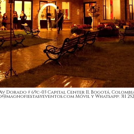
Av Dorado # 69c-03 Capital Center II, Bogotá, Colombi
o@magnofiestasyeventos.com
Móvil y Whatsapp: 311 252 