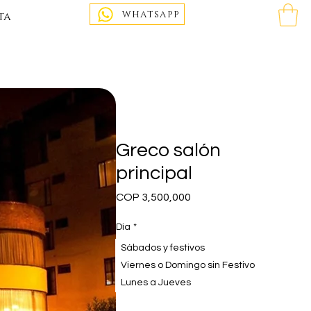
WHATSAPP
ta
Greco salón
principal
Price
COP 3,500,000
Día
*
Sábados y festivos
Viernes o Domingo sin Festivo
Lunes a Jueves