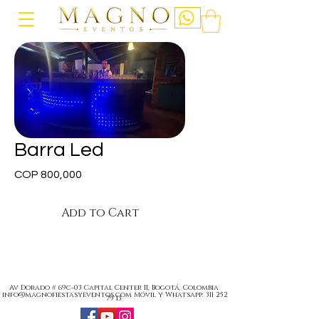
Barra Led
Price
COP 800,000
Add to Cart
Av Dorado # 69c-03 Capital Center II, Bogotá, Colombia
info@magnofiestasyeventos.com
Móvil y Whatsapp:
311 252
79 13