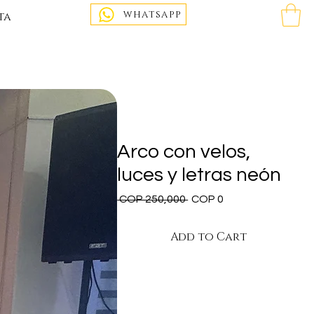
WHATSAPP
ta
Arco con velos,
luces y letras neón
Regular
Sale
 COP 250,000 
COP 0
Price
Price
Add to Cart