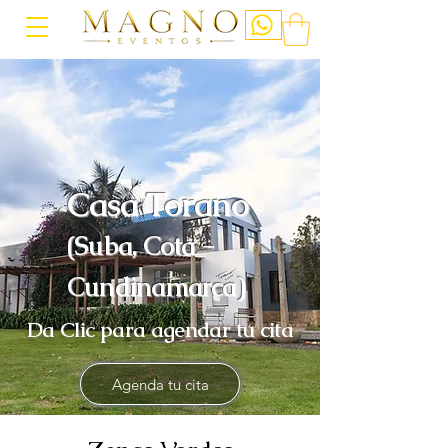
Casa Torano
(Suba, Cota -
Cundinamarca)
Da Clic para agendar tu cita
Agenda tu cita