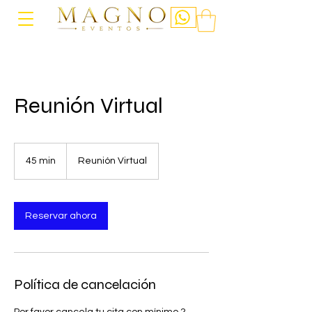
Reunión Virtual
45 min
4
Reunión Virtual
5
m
i
Reservar ahora
n
Política de cancelación